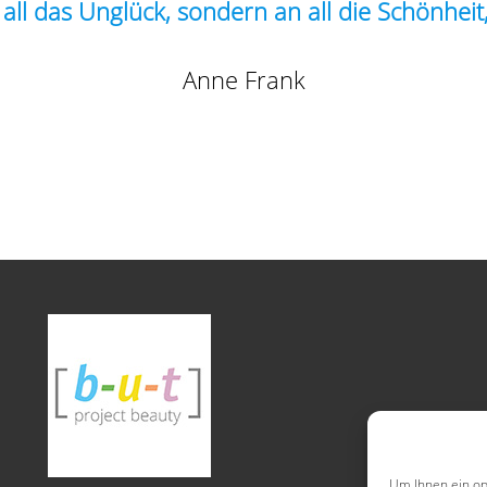
all das Unglück, sondern an all die Schönheit,
Anne Frank
Um Ihnen ein op