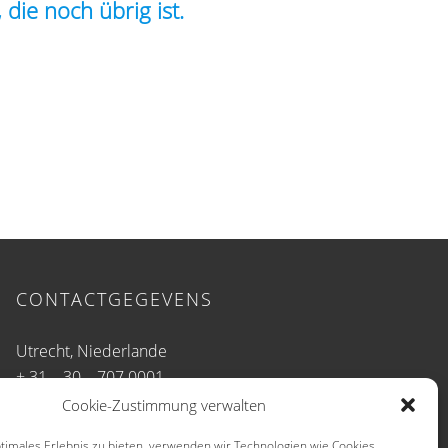
 die noch übrig ist.
CONTACTGEGEVENS
Utrecht, Niederlande
+ 31 – 30 – 707 0001
info@b-u-t.net
Cookie-Zustimmung verwalten
timales Erlebnis zu bieten, verwenden wir Technologien wie Cookies,